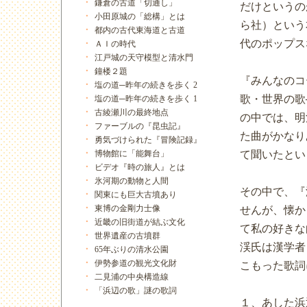
鎌倉の古道「切通し」
だけというの
小田原城の「総構」とは
ら社）という
都内の古代東海道と古道
代のポップス
ＡＩの時代
江戸城の天守模型と清水門
鐘楼２題
『みんなのコ
塩の道─昨年の続きを歩く 2
歌・世界の歌
塩の道─昨年の続きを歩く 1
古綾瀬川の最終地点
の中では、明
ファーブルの『昆虫記』
た曲がかなり
勇気づけられた『冒険記録』
て聞いたとい
博物館に「能舞台」
ビデオ『時の旅人』とは
氷河期の動物と人間
その中で、『
関東にも巨大古墳あり
東博の金剛力士像
せんが、懐か
近畿の旧街道が結ぶ文化
て私の好きな
世界遺産の古墳群
渓氏は漢学者
65年ぶりの清水公園
伊勢参道の観光文化財
こもった歌詞
二見浦の中央構造線
「浜辺の歌」謎の歌詞
１、あした浜