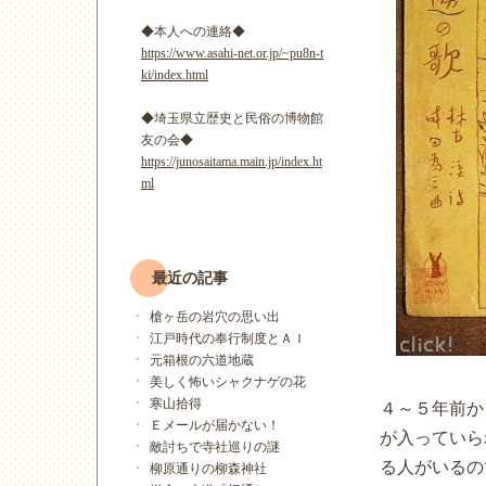
◆本人への連絡◆
https://www.asahi-net.or.jp/~pu8n-t
ki/index.html
◆埼玉県立歴史と民俗の博物館
友の会◆
https://junosaitama.main.jp/index.ht
ml
最近の記事
槍ヶ岳の岩穴の思い出
江戸時代の奉行制度とＡＩ
元箱根の六道地蔵
美しく怖いシャクナゲの花
寒山拾得
４～５年前か
Ｅメールが届かない！
が入っていら
敵討ちで寺社巡りの謎
る人がいるの
柳原通りの柳森神社