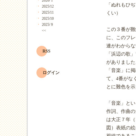
2026/ 1
「ぬれもひぢ
2025/12
くい）
2025/11
2025/10
2025/ 9
この３番が難
<<
に、このフレ
連がわからな
RSS
「浜辺の歌」
がありました
「音楽」に掲
ログイン
て、4番がな
とに難色を示
「音楽」とい
作詞、作曲の
は大正７年（
図）表紙の絵
視線であるこ