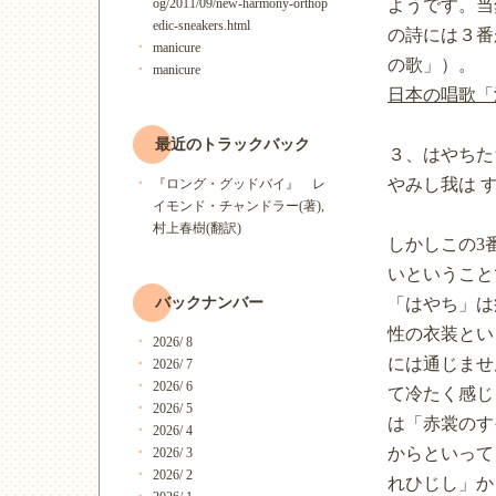
ようです。当
og/2011/09/new-harmony-orthop
edic-sneakers.html
の詩には３番
manicure
の歌」）。
manicure
日本の唱歌「
最近のトラックバック
３、はやちた
やみし我は 
『ロング・グッドバイ』 レ
イモンド・チャンドラー(著),
村上春樹(翻訳)
しかしこの3
いということ
「はやち」は
バックナンバー
性の衣装とい
2026/ 8
には通じませ
2026/ 7
2026/ 6
て冷たく感じ
2026/ 5
は「赤裳のす
2026/ 4
からといって
2026/ 3
2026/ 2
れひじし」か