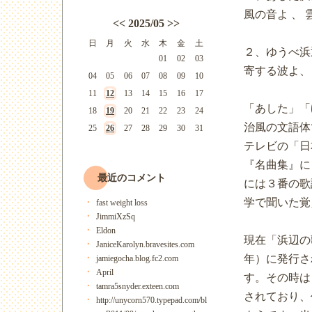
風の音よ 、
<<
2025/05
>>
日
月
火
水
木
金
土
２、ゆうべ浜
01
02
03
寄する波よ、
04
05
06
07
08
09
10
11
12
13
14
15
16
17
「あした」「
18
19
20
21
22
23
24
治風の文語体
25
26
27
28
29
30
31
テレビの「日
『名曲集』に
最近のコメント
には３番の歌
学で聞いた覚
fast weight loss
JimmiXzSq
Eldon
現在「浜辺の
JaniceKarolyn.bravesites.com
年）に発行さ
jamiegocha.blog.fc2.com
April
す。その時は
tamra5snyder.exteen.com
されており、
http://unycorn570.typepad.com/bl