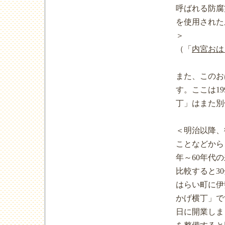
呼ばれる防腐
を使用された
＞
（「
内宮おは
また、このお
す。ここは1
丁」はまた別
＜明治以降、
ことなどから
年～60年代の
比較すると3
はらい町に伊
かげ横丁」です
日に開業しま