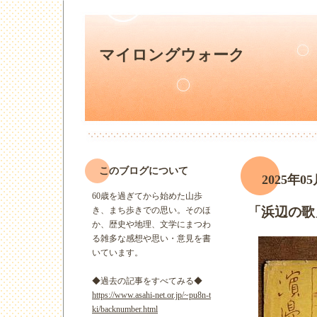
マイロングウォーク
このブログについて
2025年05
60歳を過ぎてから始めた山歩
「浜辺の歌
き、まち歩きでの思い。そのほ
か、歴史や地理、文学にまつわ
る雑多な感想や思い・意見を書
いています。
◆過去の記事をすべてみる◆
https://www.asahi-net.or.jp/~pu8n-t
ki/backnumber.html